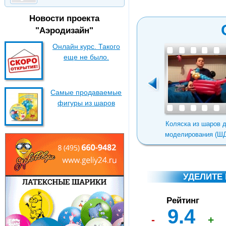
Новости проекта
"Аэродизайн"
Онлайн курс. Такого
еще не было.
Самые продаваемые
фигуры из шаров
Барашек из шаров
Как организовать
Коляска из шаров 
сброс/запуск
моделирования (Ш
воздушных шаров
УДЕЛИТЕ
Рейтинг
9.4
-
+