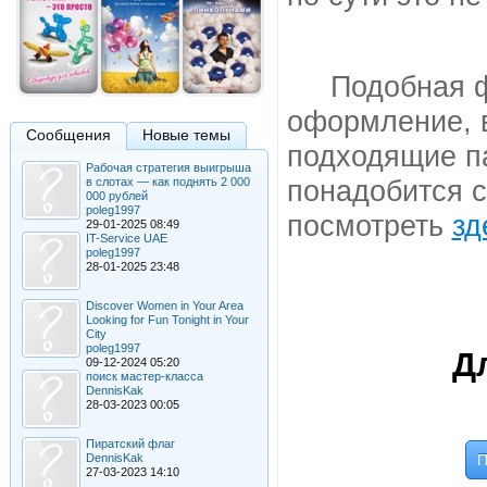
Подобная ф
оформление, в
Сообщения
Новые темы
подходящие п
Рабочая стратегия выигрыша
в слотах — как поднять 2 000
понадобится с
000 рублей
poleg1997
посмотреть
зд
29-01-2025 08:49
IT-Service UAE
poleg1997
28-01-2025 23:48
Discover Women in Your Area
Looking for Fun Tonight in Your
City
poleg1997
Д
09-12-2024 05:20
поиск мастер-класса
DennisKak
28-03-2023 00:05
Пиратский флаг
DennisKak
П
27-03-2023 14:10