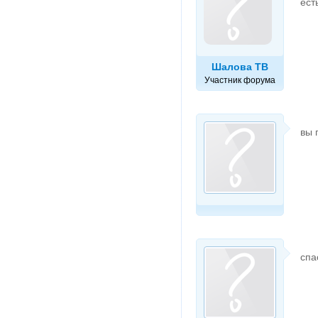
ест
Шалова ТВ
Участник форума
вы 
спа