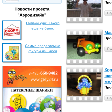
Про
Новости проекта
По
"Аэродизайн"
Онлайн курс. Такого
еще не было.
Маш
Про
Самые продаваемые
По
фигуры из шаров
Кор
шар
мод
Про
По