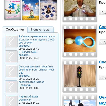
Про
По
Сос
Сообщения
Новые темы
Про
Рабочая стратегия выигрыша
в слотах — как поднять 2 000
По
000 рублей
poleg1997
29-01-2025 08:49
IT-Service UAE
poleg1997
28-01-2025 23:48
Све
Discover Women in Your Area
Про
Looking for Fun Tonight in Your
City
poleg1997
По
09-12-2024 05:20
поиск мастер-класса
DennisKak
28-03-2023 00:05
Очк
Пиратский флаг
DennisKak
мо
27-03-2023 14:10