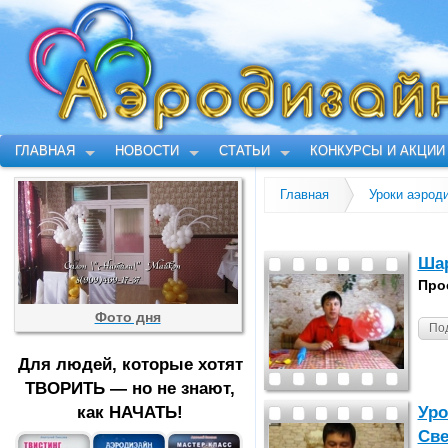
ГЛАВНАЯ
НОВОСТИ
СТАТЬИ
КОНКУРСЫ И АКЦИИ
Главная
Уроки аэрод
Шар
Про
Фото дня
По
Для людей, которые хотят
ТВОРИТЬ — но не знают,
как НАЧАТЬ!
Уро
Св