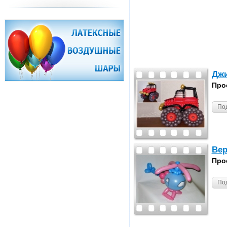
Джи
Про
По
Вер
Про
По