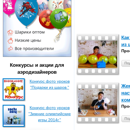
Как
из 
Про
По
Конкурсы и акции для
аэродизайнеров
Конкурс фото уроков
Жем
"Подарки из шаров."
нас
ком
Про
Конкурс фото уроков
"Зимние олимпийские
По
игры 2014г."