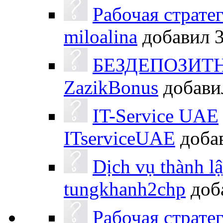
Рабочая страте
miloalina
добавил
БЕЗДЕПОЗИТ
ZazikBonus
добав
IT-Service UAE
ITserviceUAE
доба
Dịch vụ thành l
tungkhanh2chp
доб
Рабочая страте