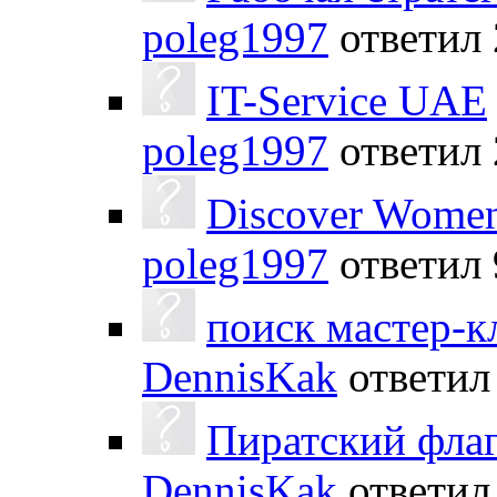
poleg1997
ответил
IT-Service UAE
poleg1997
ответил
Discover Women 
poleg1997
ответил
поиск мастер-к
DennisKak
ответи
Пиратский фла
DennisKak
ответи