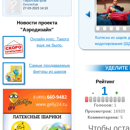
Пиратский флаг
DennisKak
27-03-2023 14:10
Новости проекта
"Аэродизайн"
Как организовать
Оригинальный cтолбик
Коляска из шаров 
Онлайн курс. Такого
сброс/запуск
из шаров
моделирования (Ш
еще не было.
воздушных шаров
Самые продаваемые
УДЕЛИТЕ
фигуры из шаров
Рейтинг
1
-
+
Голосов:
1
Просмотров:
16920
Комментариев:
5
Чтобы оста