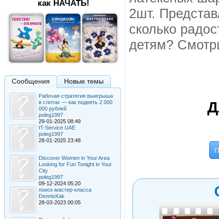
как НАЧАТЬ!
2шт. Представ
сколько радос
детям? Смотри
Сообщения
Новые темы
Рабочая стратегия выигрыша
Д
в слотах — как поднять 2 000
000 рублей
poleg1997
29-01-2025 08:49
IT-Service UAE
poleg1997
28-01-2025 23:48
П
Discover Women in Your Area
Looking for Fun Tonight in Your
City
poleg1997
09-12-2024 05:20
поиск мастер-класса
DennisKak
28-03-2023 00:05