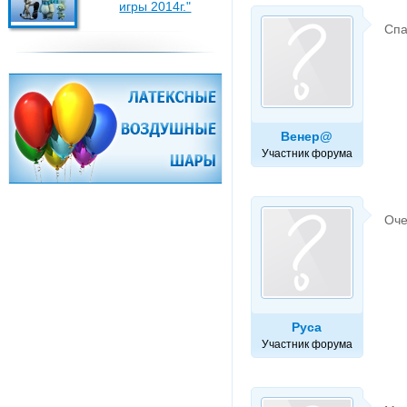
игры 2014г."
Спа
Венер@
Участник форума
Оче
Руса
Участник форума