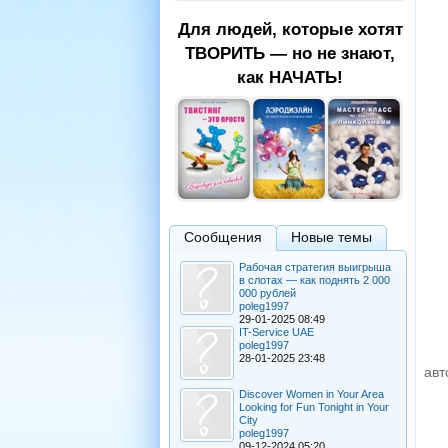
Для людей, которые хотят
ТВОРИТЬ — но не знают,
как НАЧАТЬ!
Сообщения
Новые темы
Рабочая стратегия выигрыша
в слотах — как поднять 2 000
000 рублей
poleg1997
29-01-2025 08:49
IT-Service UAE
poleg1997
28-01-2025 23:48
авт
Discover Women in Your Area
Looking for Fun Tonight in Your
City
poleg1997
09-12-2024 05:20