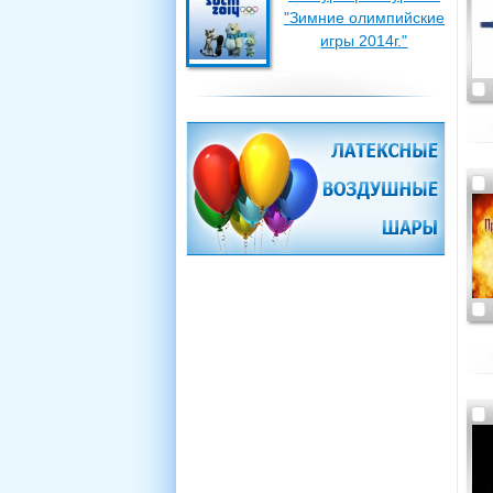
"Зимние олимпийские
игры 2014г."