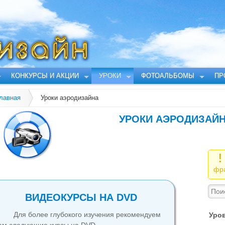
КОНКУРСЫ И АКЦИИ
УРОКИ
ФОТОАЛЬБОМЫ
ПР
лавная
Уроки аэродизайна
УРОКИ АЭРОДИЗАЙ
!
фра
ВИДЕОКУРСЫ НА DVD
Для более глубокого изучения рекомендуем
Уро