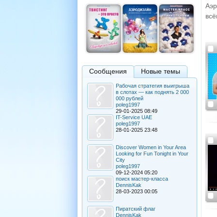
Аэр
всё
Сообщения
Новые темы
Рабочая стратегия выигрыша
в слотах — как поднять 2 000
000 рублей
poleg1997
29-01-2025 08:49
IT-Service UAE
poleg1997
28-01-2025 23:48
Discover Women in Your Area
Looking for Fun Tonight in Your
City
poleg1997
09-12-2024 05:20
поиск мастер-класса
DennisKak
28-03-2023 00:05
Пиратский флаг
DennisKak