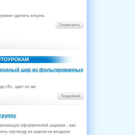
руками сделать клоуна.
Посмотреть
ОТОУРОКАМ
сходный шар из фольгированных
 «9», цвет по же
Подробнее
группу
ачинающих оформителей шарами - как
пить гирлянду из шаров на входную