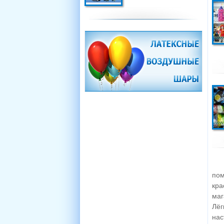
пом
кра
маг
Лёг
нас