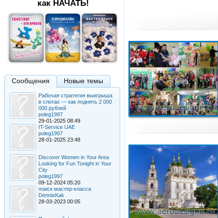
как НАЧАТЬ!
Сообщения
Новые темы
Рабочая стратегия выигрыша
в слотах — как поднять 2 000
000 рублей
poleg1997
29-01-2025 08:49
IT-Service UAE
poleg1997
28-01-2025 23:48
Discover Women in Your Area
Looking for Fun Tonight in Your
City
poleg1997
09-12-2024 05:20
поиск мастер-класса
DennisKak
28-03-2023 00:05