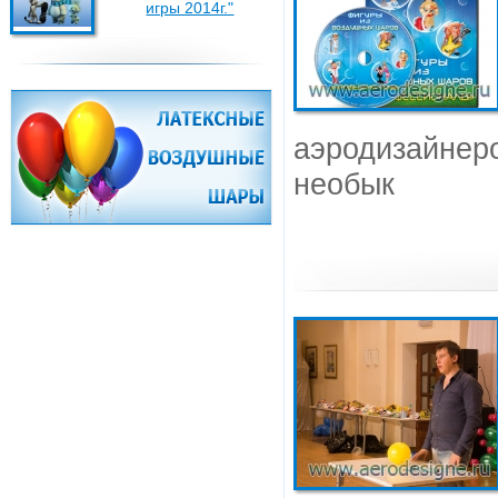
игры 2014г."
аэродизайнеро
необык