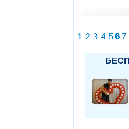
6
1
2
3
4
5
7
БЕСП