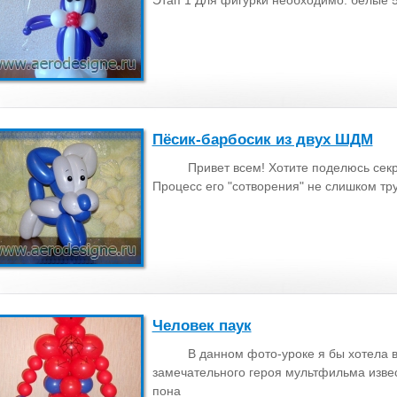
Этап 1 Для фигурки необходимо: белые 5'
Пёсик-барбосик из двух ШДМ
Привет всем! Хотите поделюсь сек
Процесс его "сотворения" не слишком тру
Человек паук
В данном фото-уроке я бы хотела в
замечательного героя мультфильма извес
пона