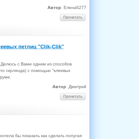
Автор
: Елена5277
Прочитать
евых петлиц "Clik-Clik"
 Делюсь с Вами одним из способов
это гирлянда) с помощью "клеевых
оруме.
Автор
: Дмитрий
Прочитать
хотела бы показать как сделать попугая