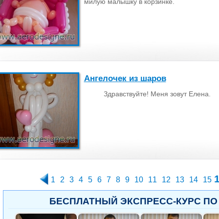
милую малышку в корзинке.
Ангелочек из шаров
Здравствуйте! Меня зовут Елена.
1
2
3
4
5
6
7
8
9
10
11
12
13
14
15
БЕСПЛАТНЫЙ ЭКСПРЕСС-КУРС ПО