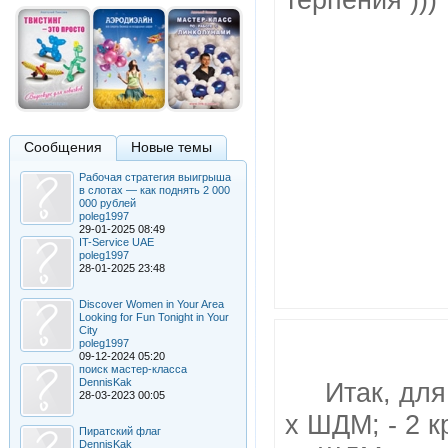
терпения )))
Сообщения
Новые темы
Рабочая стратегия выигрыша
в слотах — как поднять 2 000
000 рублей
poleg1997
29-01-2025 08:49
IT-Service UAE
poleg1997
28-01-2025 23:48
Discover Women in Your Area
Looking for Fun Tonight in Your
City
poleg1997
09-12-2024 05:20
поиск мастер-класса
DennisKak
Итак, для
28-03-2023 00:05
х ШДМ; - 2 к
Пиратский флаг
DennisKak