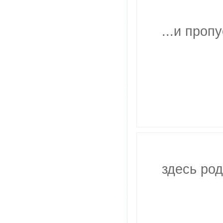
...и проп
здесь род