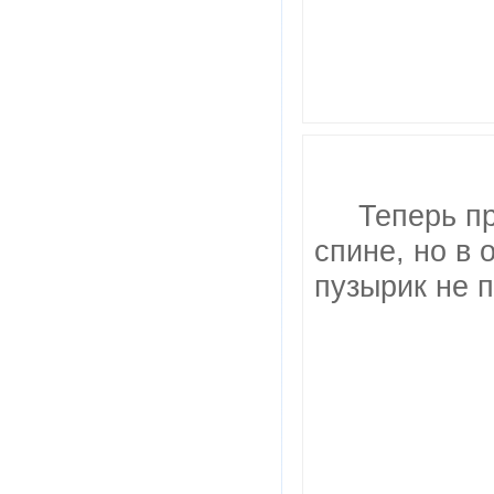
Теперь п
спине, но в 
пузырик не п