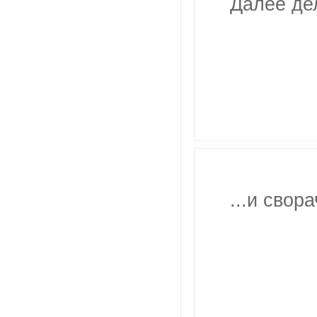
Далее де
...и свор