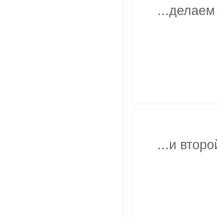
...делаем
...и втор