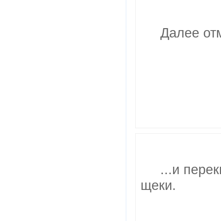
Далее от
...и пере
щеки.