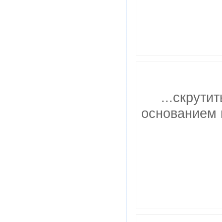
...скрути
основанием 