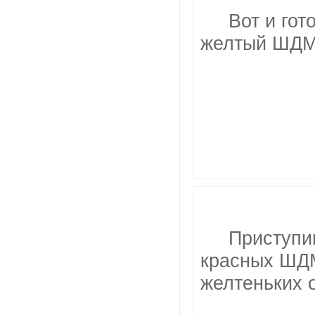
Вот и гот
желтый ШДМ 
Приступи
красных ШДМ
желтеньких о