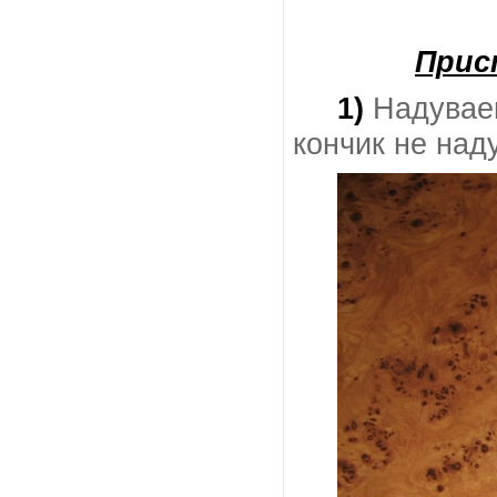
Прис
1)
Надуваем
кончик не над