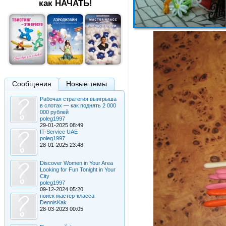
как НАЧАТЬ!
Сообщения
Новые темы
Рабочая стратегия выигрыша
в слотах — как поднять 2 000
000 рублей
poleg1997
29-01-2025 08:49
IT-Service UAE
poleg1997
28-01-2025 23:48
Discover Women in Your Area
Looking for Fun Tonight in Your
City
poleg1997
09-12-2024 05:20
поиск мастер-класса
DennisKak
28-03-2023 00:05