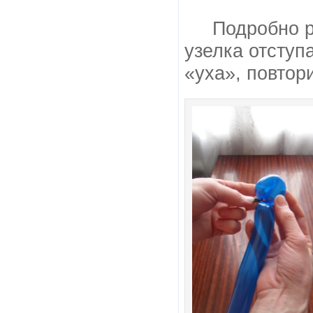
Подробно р
узелка отступ
«уха», повтор