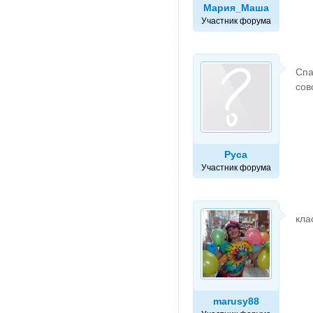
Мария_Маша
Участник форума
Спа
сов
Руса
Участник форума
кла
marusy88