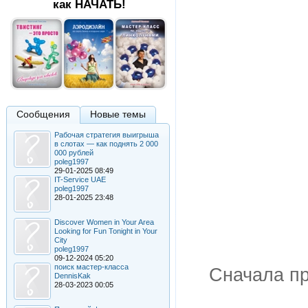
как НАЧАТЬ!
Сообщения
Новые темы
Рабочая стратегия выигрыша
в слотах — как поднять 2 000
000 рублей
poleg1997
29-01-2025 08:49
IT-Service UAE
poleg1997
28-01-2025 23:48
Discover Women in Your Area
Looking for Fun Tonight in Your
City
poleg1997
09-12-2024 05:20
поиск мастер-класса
Сначала пр
DennisKak
28-03-2023 00:05