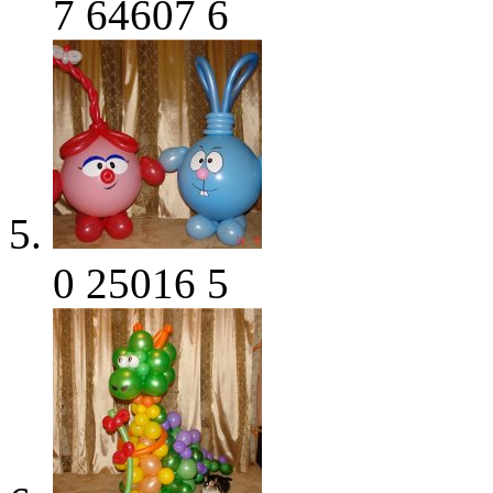
7
64607
6
0
25016
5