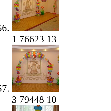
1
76623
13
3
79448
10