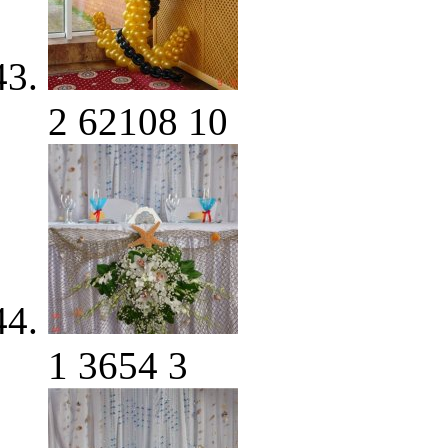
2
62108
10
1
3654
3