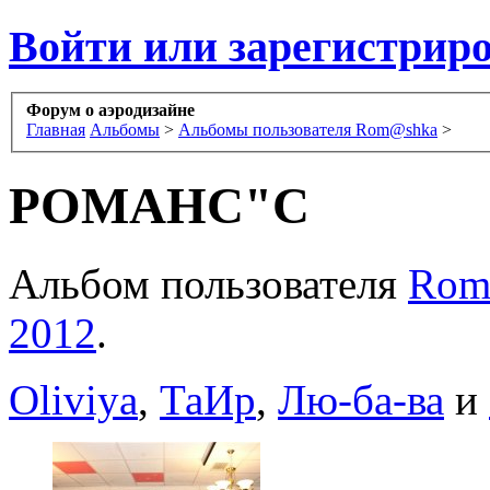
Войти или зарегистрир
Форум о аэродизайне
Главная
Альбомы
>
Альбомы пользователя Rom@shka
>
РОМАНС"C
Альбом пользователя
Rom
2012
.
Oliviya
,
ТаИр
,
Лю-ба-ва
и