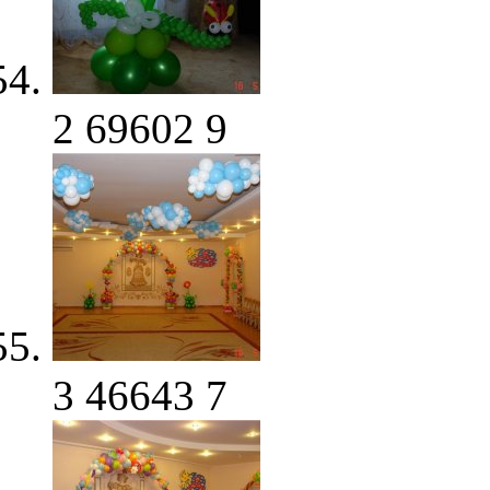
2
69602
9
3
46643
7