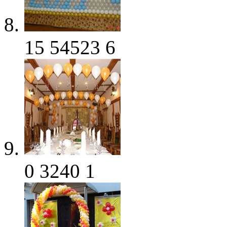
15
54523
6
0
3240
1