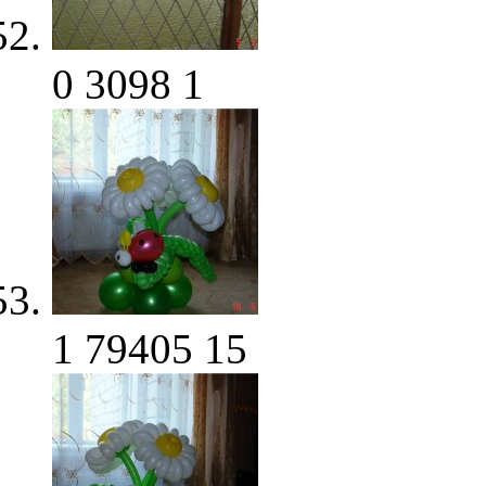
0
3098
1
1
79405
15