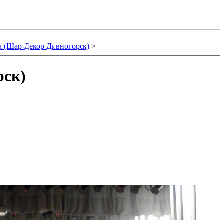
 (Шар-Декор Дивногорск)
>
рск)